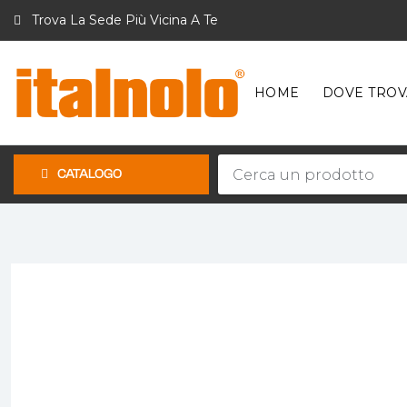
Trova La Sede Più Vicina A Te
HOME
DOVE TROV
CATALOGO