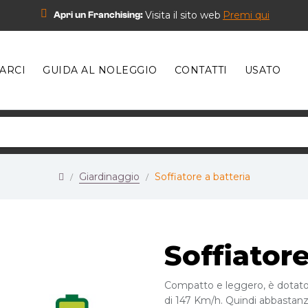
Visita il sito web
Premi qui
Apri un Franchising:
ARCI
GUIDA AL NOLEGGIO
CONTATTI
USATO
Giardinaggio
Soffiatore a batteria
Soffiatore
Compatto e leggero, è dotato 
di 147 Km/h. Quindi abbastanza