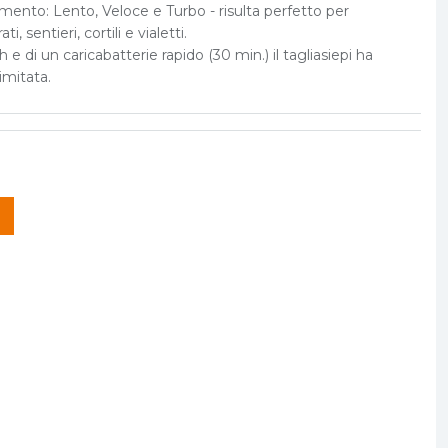
onamento: Lento, Veloce e Turbo - risulta perfetto per
i, sentieri, cortili e vialetti.
 e di un caricabatterie rapido (30 min.) il tagliasiepi ha
imitata.