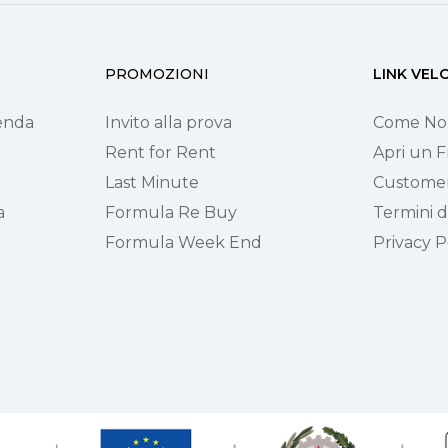
PROMOZIONI
LINK VEL
ienda
Invito alla prova
Come No
Rent for Rent
Apri un F
Last Minute
Customer
a
Formula Re Buy
Termini di
Formula Week End
Privacy P