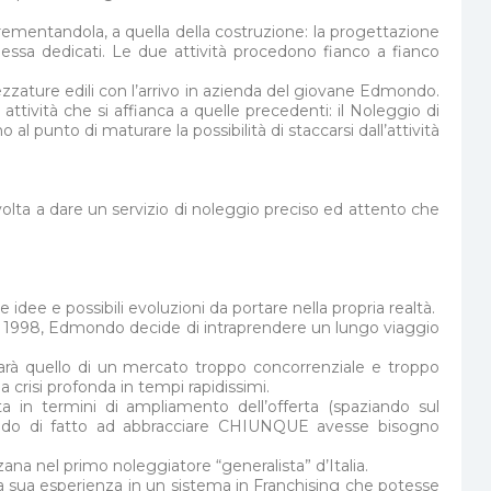
incrementandola, a quella della costruzione: la progettazione
essa dedicati. Le due attività procedono fianco a fianco
ezzature edili con l’arrivo in azienda del giovane Edmondo.
tività che si affianca a quelle precedenti: il Noleggio di
l punto di maturare la possibilità di staccarsi dall’attività
ivolta a dare un servizio di noleggio preciso ed attento che
ee e possibili evoluzioni da portare nella propria realtà.
, nel 1998, Edmondo decide di intraprendere un lungo viaggio
 sarà quello di un mercato troppo concorrenziale e troppo
la crisi profonda in tempi rapidissimi.
ita in termini di ampliamento dell’offerta (spaziando sul
andando di fatto ad abbracciare CHIUNQUE avesse bisogno
zana nel primo noleggiatore “generalista” d’Italia.
la sua esperienza in un sistema in Franchising che potesse