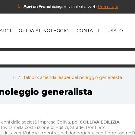
Visita il sito web
Premi qui
Apri un Franchising:
ARCI
GUIDA AL NOLEGGIO
CONTATTI
USATO
Italnolo: azienda leader del noleggio generalista
 noleggio generalista
anni dalla società Impresa Colliva, poi
COLLIVA EDILIZIA
.
attività nella costruzione di Edifici, Strade, Ponti etc.
one di Lavori Pubblici, mentre, nel dopoguerra, con l'ingresso nell'