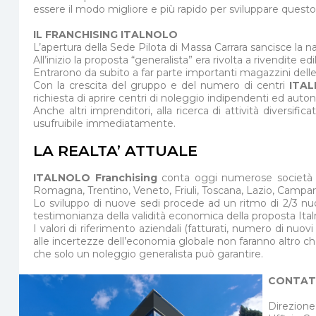
essere il modo migliore e più rapido per sviluppare questo
IL FRANCHISING ITALNOLO
L’apertura della Sede Pilota di Massa Carrara sancisce la n
All’inizio la proposta “generalista” era rivolta a rivendite e
Entrarono da subito a far parte importanti magazzini delle
Con la crescita del gruppo e del numero di centri
ITA
richiesta di aprire centri di noleggio indipendenti ed auto
Anche altri imprenditori, alla ricerca di attività diversif
usufruibile immediatamente.
LA REALTA’ ATTUALE
ITALNOLO Franchising
conta oggi numerose società ind
Romagna, Trentino, Veneto, Friuli, Toscana, Lazio, Campan
Lo sviluppo di nuove sedi procede ad un ritmo di 2/3 nuovi
testimonianza della validità economica della proposta Ital
I valori di riferimento aziendali (fatturati, numero di nuov
alle incertezze dell’economia globale non faranno altro che
che solo un noleggio generalista può garantire.
CONTAT
Direzione