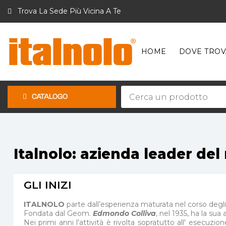
Trova La Sede Più Vicina A Te
HOME
DOVE TROV
CATALOGO
Italnolo: azienda leader del
GLI INIZI
ITALNOLO
parte dall’esperienza maturata nel corso degli 
Fondata dal Geom.
Edmondo Colliva
, nel 1935, ha la sua 
Nei primi anni l'attività è rivolta sopratutto all' esecuzi