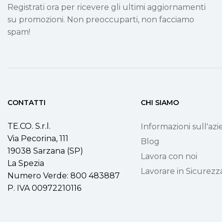
Registrati ora per ricevere gli ultimi aggiornamenti
su promozioni. Non preoccuparti, non facciamo
spam!
CONTATTI
CHI SIAMO
TE.CO. S.r.l.
Informazioni sull'az
Via Pecorina, 111
Blog
19038 Sarzana (SP)
Lavora con noi
La Spezia
Lavorare in Sicurezz
Numero Verde: 800 483887
P. IVA 00972210116