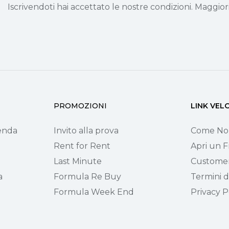
Iscrivendoti hai accettato le nostre condizioni. Maggior
PROMOZIONI
LINK VEL
ienda
Invito alla prova
Come No
Rent for Rent
Apri un F
Last Minute
Customer
a
Formula Re Buy
Termini di
Formula Week End
Privacy P