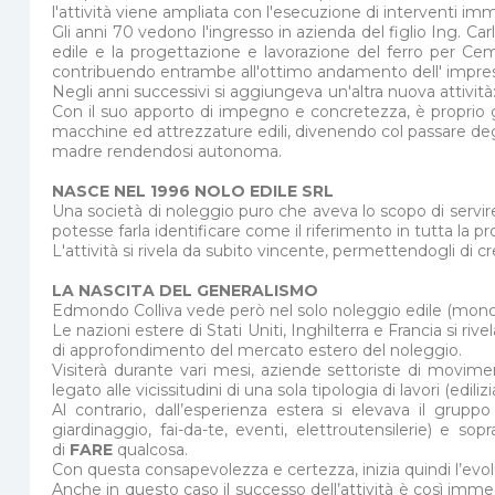
l'attività viene ampliata con l'esecuzione di interventi immo
Gli anni 70 vedono l'ingresso in azienda del figlio Ing. Car
edile e la progettazione e lavorazione del ferro per Ce
contribuendo entrambe all'ottimo andamento dell' impresa 
Negli anni successivi si aggiungeva un'altra nuova attivit
Con il suo apporto di impegno e concretezza, è proprio gr
macchine ed attrezzature edili, divenendo col passare degli 
madre rendendosi autonoma.
NASCE NEL 1996 NOLO EDILE SRL
Una società di noleggio puro che aveva lo scopo di servire 
potesse farla identificare come il riferimento in tutta la pr
L'attività si rivela da subito vincente, permettendogli di cr
LA NASCITA DEL GENERALISMO
Edmondo Colliva vede però nel solo noleggio edile (mono-cl
Le nazioni estere di Stati Uniti, Inghilterra e Francia si 
di approfondimento del mercato estero del noleggio.
Visiterà durante vari mesi, aziende settoriste di movime
legato alle vicissitudini di una sola tipologia di lavori (edi
Al contrario, dall’esperienza estera si elevava il grupp
giardinaggio, fai-da-te, eventi, elettroutensilerie) e
di
FARE
qualcosa.
Con questa consapevolezza e certezza, inizia quindi l’evo
Anche in questo caso il successo dell’attività è così imm