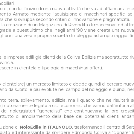
biliari.
lo e, con lui, l'inizio di una nuova attività che va ad affiancarsi, 
mento Armato mediante l'aquisizione di macchinari specifici ad 
che si sviluppa secondo criteri di innovazione e pragmaticità.
à: la creazione di un Magazzino di Rivendita di macchinari ed attr
azie a quest'ultimo che, negli anni ‘90 viene creata una nuova at
anni una vera e propria società di noleggio ad ampio raggio, fino a
le imprese edili già clienti della Colliva Edilizia ma soprattutto r
ovincia.
escere in clientela e tipologia di macchinari offerti.
ientelare) un mercato limitato e decide quindi di cercare nuove id
rivelano da subito le più evolute nel campo del noleggio e quindi
nto terra, sollevamento, edilizia, ma il quadro che ne risultarà
lizia) notoriamente legata a cicli economici che vanno dall’euforia al
o dei noleggiatori “generalisti” che continuavano la loro cresc
 soprattutto di ampliamento della base dei potenziali clienti 
luzione di
NoloEdile in ITALNOLO
, trasformando il centro di Sar
ediato ed interessante da spingere Edmondo Colliva a “clonare” 