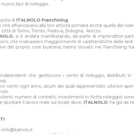
 nuovo tipo di noleggio.
ascita di
ITALNOLO Franchising
.
dili che affiancavano alla loro attività primaria anche quella del nol
 città di Torino, Trento, Padova, Bologna, Arezzo.
LNOLO
, si è andata manifestando, da parte di imprenditori parti
nomi, che ricalcassero maggiormente le caratteristiche delle sedi 
icative del proprio core business, hanno trovato nel Franchising Ita
ipendenti che gestiscono i centri di noleggio, distribuiti in 1
ia).
 centri ogni anno, alcuni dei quali rappresentato ulteriori aper
nolo.
i clienti, numero di contratti, investimenti in flotta noleggio) sono
 spostare il lavoro reale sul locale dove,
ITALNOLO
, ha già da t
TI
:
info@italnolo.it