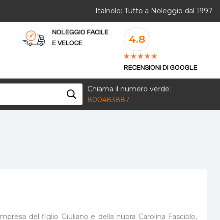
Italnolo: Tutto a Noleggio dal 1997
NOLEGGIO FACILE
4.8
E VELOCE
RECENSIONI DI GOOGLE
Chiama il numero verde:
800483887
impresa del figlio Giuliano e della nuora Carolina Fasciolo,