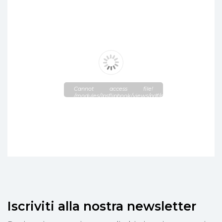
Cannot access file!
/modules/lpsflipbook/views/pdf/pdf_1_1.pdf
Iscriviti alla nostra newsletter