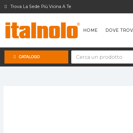
Trova La Sede Più Vicina A Te
HOME
DOVE TROV
CATALOGO