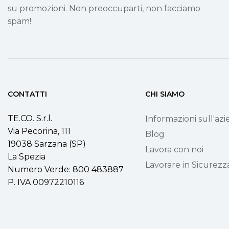
su promozioni. Non preoccuparti, non facciamo
spam!
CONTATTI
CHI SIAMO
TE.CO. S.r.l.
Informazioni sull'az
Via Pecorina, 111
Blog
19038 Sarzana (SP)
Lavora con noi
La Spezia
Lavorare in Sicurezz
Numero Verde: 800 483887
P. IVA 00972210116