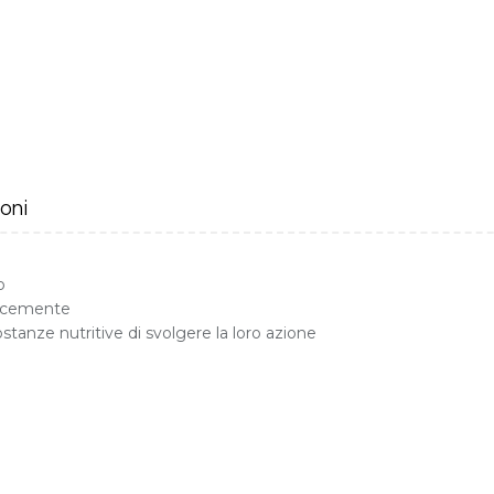
oni
o
icacemente
sostanze nutritive di svolgere la loro azione