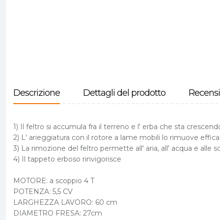
Descrizione
Dettagli del prodotto
Recensi
1) Il feltro si accumula fra il terreno e l' erba che sta crescend
2) L' arieggiatura con il rotore a lame mobili lo rimuove eff
3) La rimozione del feltro permette all' aria, all' acqua e alle 
4) Il tappeto erboso rinvigorisce
MOTORE: a scoppio 4 T
POTENZA: 5,5 CV
LARGHEZZA LAVORO: 60 cm
DIAMETRO FRESA: 27cm