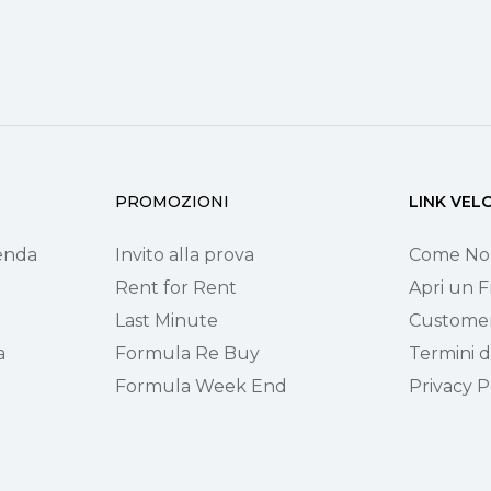
PROMOZIONI
LINK VEL
ienda
Invito alla prova
Come No
Rent for Rent
Apri un F
Last Minute
Customer
a
Formula Re Buy
Termini di
Formula Week End
Privacy P