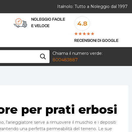
Italnolo: Tutto a Noleggio dal 1997
NOLEGGIO FACILE
4.8
E VELOCE
RECENSIONI DI GOOGLE
Chiama il numero verde:
800483887
ore per prati erbosi
o, l'arieggiatore serve a rimuovere il muschio e i depositi
rantendo una perfetta permeabilità del terreno. Le sue