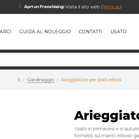
Visita il sito web
Premi qui
Apri un Franchising:
ARCI
GUIDA AL NOLEGGIO
CONTATTI
USATO
Giardinaggio
Arieggiatore per prati erbosi
Arieggiat
Usato in primavera e in autunn
formatisi sul manto erboso ga