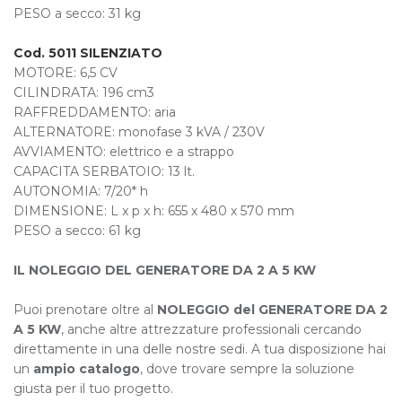
PESO a secco: 31 kg
Cod. 5011 SILENZIATO
MOTORE: 6,5 CV
CILINDRATA: 196 cm3
RAFFREDDAMENTO: aria
ALTERNATORE: monofase 3 kVA / 230V
AVVIAMENTO: elettrico e a strappo
CAPACITA SERBATOIO: 13 lt.
AUTONOMIA: 7/20* h
DIMENSIONE: L x p x h: 655 x 480 x 570 mm
PESO a secco: 61 kg
IL NOLEGGIO DEL GENERATORE DA 2 A 5 KW
Puoi prenotare oltre al
NOLEGGIO del GENERATORE DA 2
A 5 KW
, anche altre attrezzature professionali cercando
direttamente in una delle nostre sedi. A tua disposizione hai
un
ampio catalogo
, dove trovare sempre la soluzione
giusta per il tuo progetto.